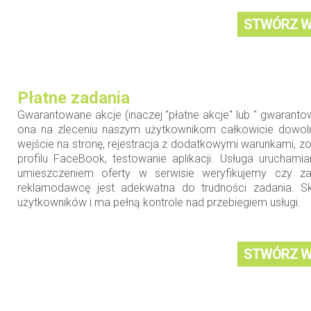
STWÓRZ W
Płatne zadania
Gwarantowane akcje (inaczej "płatne akcje" lub " gwaranto
ona na zleceniu naszym użytkownikom całkowicie dowoln
wejście na stronę, rejestracja z dodatkowymi warunkami, zo
profilu FaceBook, testowanie aplikacji. Usługa urucham
umieszczeniem oferty w serwisie weryfikujemy czy 
reklamodawcę jest adekwatna do trudności zadania. S
użytkowników i ma pełną kontrole nad przebiegiem usługi.
STWÓRZ W