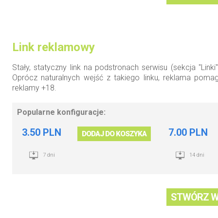
Link reklamowy
Stały, statyczny link na podstronach serwisu (sekcja "Lin
Oprócz naturalnych wejść z takiego linku, reklama pom
reklamy +18.
Popularne konfiguracje:
3.50 PLN
7.00 PLN
DODAJ DO KOSZYKA
7 dni
14 dni
STWÓRZ W