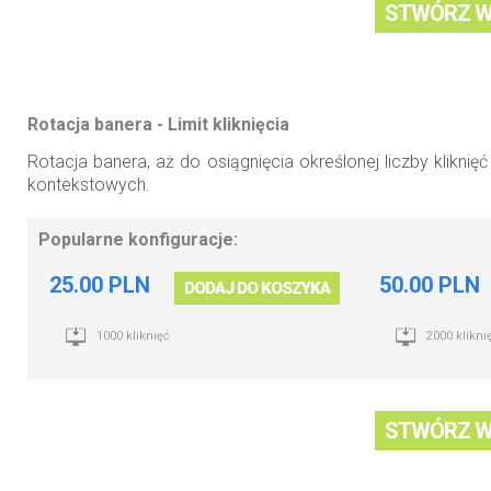
STWÓRZ W
Rotacja banera - Limit kliknięcia
Rotacja banera, aż do osiągnięcia określonej liczby kliknię
kontekstowych.
Popularne konfiguracje:
25.00 PLN
50.00 PLN
DODAJ DO KOSZYKA
1000 kliknięć
2000 klikni
STWÓRZ W