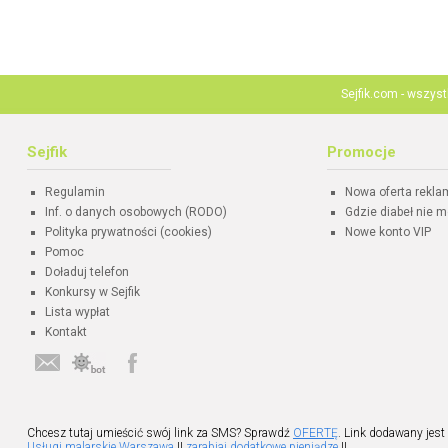
Sejfik.com - wszys
Sejfik
Promocje
Regulamin
Nowa oferta rekl
Inf. o danych osobowych (RODO)
Gdzie diabeł nie m
Polityka prywatności (cookies)
Nowe konto VIP
Pomoc
Doładuj telefon
Konkursy w Sejfik
Lista wypłat
Kontakt
Chcesz tutaj umieścić swój link za SMS? Sprawdź
OFERTĘ
. Link dodawany jest
Usługi malarskie Warszawa
||
zarabiaj dodatkowe pieniądze
||