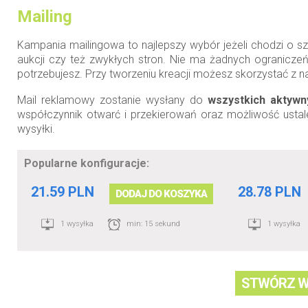
Mailing
Kampania mailingowa to najlepszy wybór jeżeli chodzi o szy
aukcji czy też zwykłych stron. Nie ma żadnych ograniczeń
potrzebujesz. Przy tworzeniu kreacji możesz skorzystać z 
Mail reklamowy zostanie wysłany do
wszystkich aktyw
współczynnik otwarć i przekierowań oraz możliwość usta
wysyłki.
Popularne konfiguracje:
21.59 PLN
28.78 PLN
DODAJ DO KOSZYKA
1 wysyłka
min: 15 sekund
1 wysyłka
STWÓRZ W