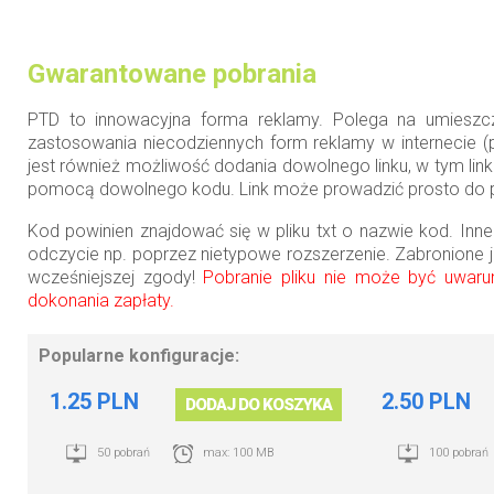
Gwarantowane pobrania
PTD to innowacyjna forma reklamy. Polega na umieszcze
zastosowania niecodziennych form reklamy w internecie (p
jest również możliwość dodania dowolnego linku, w tym li
pomocą dowolnego kodu. Link może prowadzić prosto do pliku
Kod powinien znajdować się w pliku txt o nazwie kod. Inn
odczycie np. poprzez nietypowe rozszerzenie. Zabronione
wcześniejszej zgody!
Pobranie pliku nie może być uwar
dokonania zapłaty.
Popularne konfiguracje:
1.25 PLN
2.50 PLN
DODAJ DO KOSZYKA
50 pobrań
max: 100 MB
100 pobrań