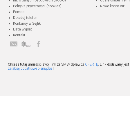
Inf. o danych osobowych (RODO)
Gdzie diabeł nie m
Polityka prywatności (cookies)
Nowe konto VIP
Pomoc
Doładuj telefon
Konkursy w Sejfik
Lista wypłat
Kontakt
Chcesz tutaj umieścić swój link za SMS? Sprawdź
OFERTĘ
. Link dodawany jest
zarabiaj dodatkowe pieniądze
||