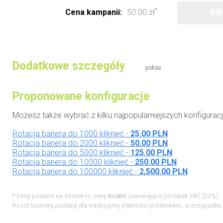
*
Cena kampanii:
50.00 zł
Dodatkowe szczegóły
pokaż
Proponowane konfiguracje
Możesz także wybrać z kilku najpopularniejszych konfiguracji, 
Rotacja banera do 1000 kliknięć -
25.00 PLN
Rotacja banera do 2000 kliknięć -
50.00 PLN
Rotacja banera do 5000 kliknięć -
125.00 PLN
Rotacja banera do 10000 kliknięć -
250.00 PLN
Rotacja banera do 100000 kliknięć -
2,500.00 PLN
* Ceny podane na stronie to ceny
brutto
zawierające podatek VAT (23%).
Koszt bazowy podany dla tradycyjnej płatności przelewem, w przypadku