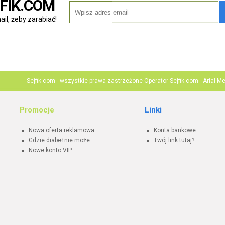
FIK.COM
il, żeby zarabiać!
Sejfik.com - wszystkie prawa zastrzeżone Operator Sejfik.com -
Arial-M
Promocje
Linki
Nowa oferta reklamowa
Konta bankowe
Gdzie diabeł nie może..
Twój link tutaj?
Nowe konto VIP