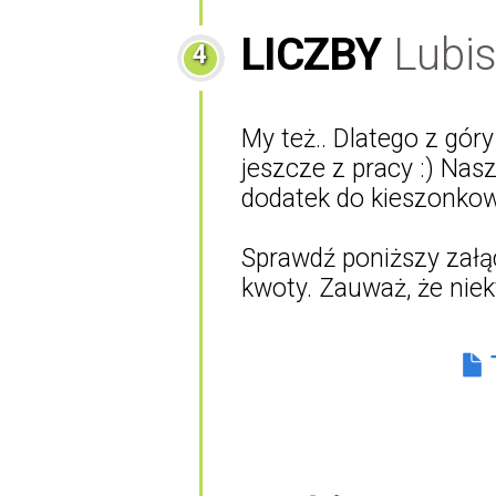
LICZBY
Lubis
4
My też.. Dlatego z góry
jeszcze z pracy :) Nas
dodatek do kieszonko
Sprawdź poniższy załą
kwoty. Zauważ, że nie