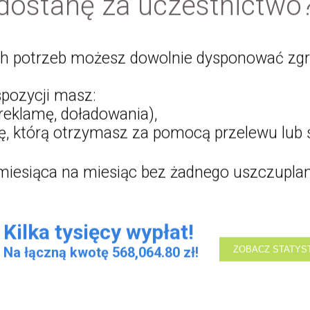
dostanę za uczestnictwo
ch potrzeb możesz dowolnie dysponować z
pozycji masz:
reklamę, doładowania),
, którą otrzymasz za pomocą przelewu lub 
miesiąca na miesiąc bez żadnego uszczuplan
Kilka tysięcy wypłat!
Na łączną kwotę
571,376.59
zł!