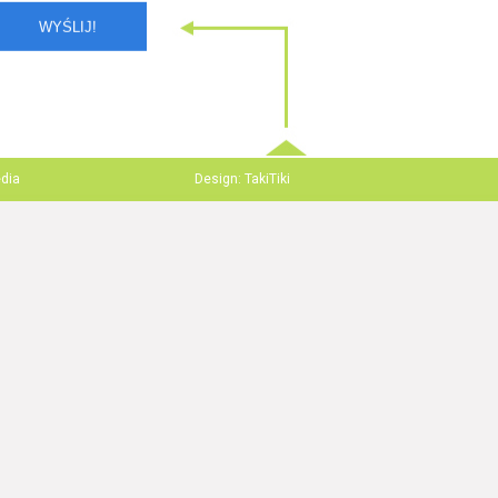
edia
Design: TakiTiki