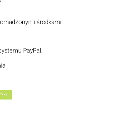
?
gromadzonymi środkami.
systemu PayPal.
ia.