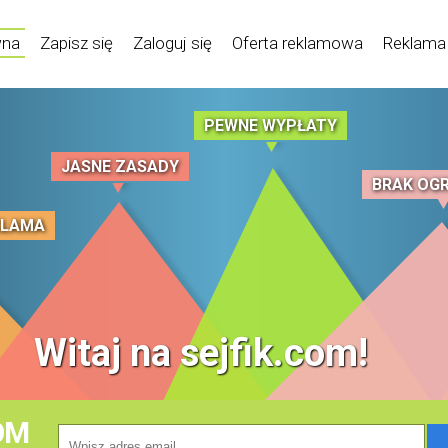
wna
Zapisz się
Zaloguj się
Oferta reklamowa
Reklama
PEWNE WYPŁATY
JASNE ZASADY
BRAK OG
KLAMA
Witaj na sejfik.com!
OM