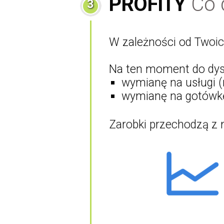
PROFITY
Co 
3
W zależności od Twoi
Na ten moment do dys
wymianę na usługi (
wymianę na gotówkę
Zarobki przechodzą z 