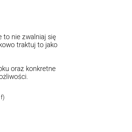
 to nie zwalniaj się
kowo traktuj to jako
bku oraz konkretne
żliwości.
f)