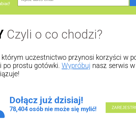
abiać!
Y
Czyli o co chodzi?
 w którym uczestnictwo przynosi korzyści w 
i po prostu gotówki.
Wypróbuj
nasz serwis w 
iązuje!
Dołącz już dzisiaj!
78,995
osób nie może się mylić!