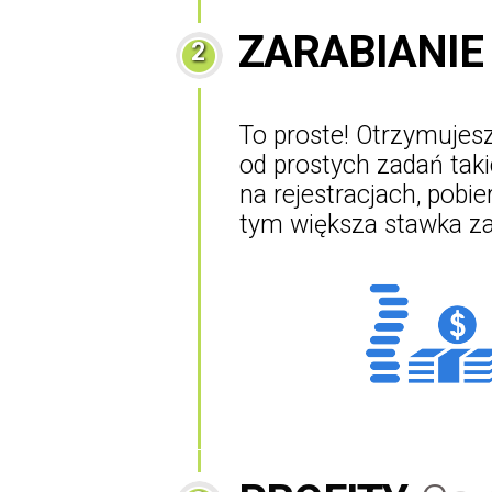
ZARABIANIE
2
To proste! Otrzymujes
od prostych zadań takic
na rejestracjach, pobi
tym większa stawka za