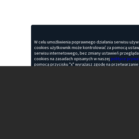
Dziękujemy za zainteresowanie naszą re
nic
Ta strona którą teraz widzisz, to rota
oglądasz otr
Nic nie stoi na przeszkodzie, abyś Ty 
Jeśli chciałbyś zareklamować swoją stron